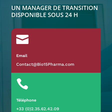
Qualité
UN MANAGER DE TRANSITION
Selon
DISPONIBLE SOUS 24 H
la
Norme
ISO

19011»
Email
Contact@Bio15Pharma.com

Téléphone
+33 (0)2.35.62.42.09