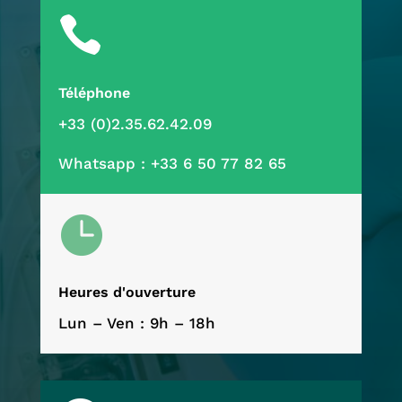

Téléphone
+33 (0)2.35.62.42.09
Whatsapp :
+33 6 50 77 82 65

Heures d'ouverture
Lun – Ven : 9h – 18h