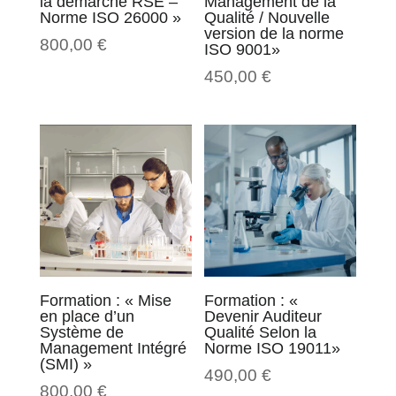
la démarche RSE –
Management de la
Norme ISO 26000 »
Qualité / Nouvelle
version de la norme
800,00
€
ISO 9001»
450,00
€
Formation : « Mise
Formation : «
en place d’un
Devenir Auditeur
Système de
Qualité Selon la
Management Intégré
Norme ISO 19011»
(SMI) »
490,00
€
800,00
€