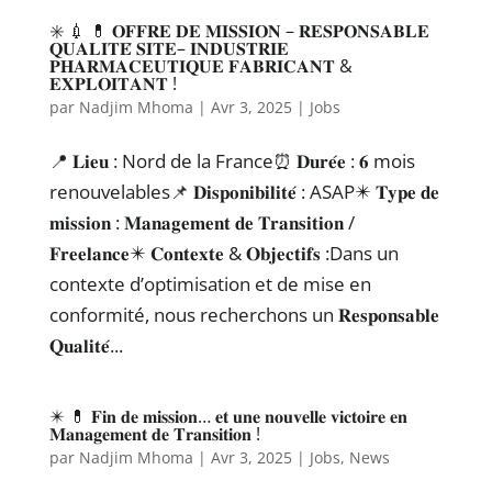
✳️ 💉 💊 𝐎𝐅𝐅𝐑𝐄 𝐃𝐄 𝐌𝐈𝐒𝐒𝐈𝐎𝐍 – 𝐑𝐄𝐒𝐏𝐎𝐍𝐒𝐀𝐁𝐋𝐄
𝐐𝐔𝐀𝐋𝐈𝐓𝐄́ 𝐒𝐈𝐓𝐄– 𝐈𝐍𝐃𝐔𝐒𝐓𝐑𝐈𝐄
𝐏𝐇𝐀𝐑𝐌𝐀𝐂𝐄𝐔𝐓𝐈𝐐𝐔𝐄 𝐅𝐀𝐁𝐑𝐈𝐂𝐀𝐍𝐓 &
𝐄𝐗𝐏𝐋𝐎𝐈𝐓𝐀𝐍𝐓 !
par
Nadjim Mhoma
|
Avr 3, 2025
|
Jobs
📍 𝐋𝐢𝐞𝐮 : Nord de la France⏰ 𝐃𝐮𝐫𝐞́𝐞 : 𝟔 mois
renouvelables📌 𝐃𝐢𝐬𝐩𝐨𝐧𝐢𝐛𝐢𝐥𝐢𝐭𝐞́ : ASAP✴️ 𝐓𝐲𝐩𝐞 𝐝𝐞
𝐦𝐢𝐬𝐬𝐢𝐨𝐧 : 𝐌𝐚𝐧𝐚𝐠𝐞𝐦𝐞𝐧𝐭 𝐝𝐞 𝐓𝐫𝐚𝐧𝐬𝐢𝐭𝐢𝐨𝐧 /
𝐅𝐫𝐞𝐞𝐥𝐚𝐧𝐜𝐞✴️ 𝐂𝐨𝐧𝐭𝐞𝐱𝐭𝐞 & 𝐎𝐛𝐣𝐞𝐜𝐭𝐢𝐟𝐬 :Dans un
contexte d’optimisation et de mise en
conformité, nous recherchons un 𝐑𝐞𝐬𝐩𝐨𝐧𝐬𝐚𝐛𝐥𝐞
𝐐𝐮𝐚𝐥𝐢𝐭𝐞́...
✴️ 💊 𝐅𝐢𝐧 𝐝𝐞 𝐦𝐢𝐬𝐬𝐢𝐨𝐧… 𝐞𝐭 𝐮𝐧𝐞 𝐧𝐨𝐮𝐯𝐞𝐥𝐥𝐞 𝐯𝐢𝐜𝐭𝐨𝐢𝐫𝐞 𝐞𝐧
𝐌𝐚𝐧𝐚𝐠𝐞𝐦𝐞𝐧𝐭 𝐝𝐞 𝐓𝐫𝐚𝐧𝐬𝐢𝐭𝐢𝐨𝐧 !
par
Nadjim Mhoma
|
Avr 3, 2025
|
Jobs
,
News