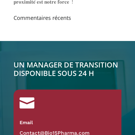
𝐩𝐫𝐨𝐱𝐢𝐦𝐢𝐭𝐞́ 𝐞𝐬𝐭 𝐧𝐨𝐭𝐫𝐞 𝐟𝐨𝐫𝐜𝐞 !
Commentaires récents
UN MANAGER DE TRANSITION
DISPONIBLE SOUS 24 H

Email
Contact@Bio15Pharma.com