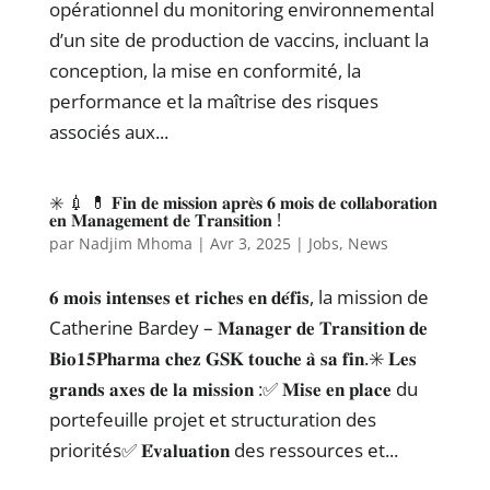
opérationnel du monitoring environnemental
d’un site de production de vaccins, incluant la
conception, la mise en conformité, la
performance et la maîtrise des risques
associés aux...
✳️ 💉 💊 𝐅𝐢𝐧 𝐝𝐞 𝐦𝐢𝐬𝐬𝐢𝐨𝐧 𝐚𝐩𝐫𝐞̀𝐬 𝟔 𝐦𝐨𝐢𝐬 𝐝𝐞 𝐜𝐨𝐥𝐥𝐚𝐛𝐨𝐫𝐚𝐭𝐢𝐨𝐧
𝐞𝐧 𝐌𝐚𝐧𝐚𝐠𝐞𝐦𝐞𝐧𝐭 𝐝𝐞 𝐓𝐫𝐚𝐧𝐬𝐢𝐭𝐢𝐨𝐧 !
par
Nadjim Mhoma
|
Avr 3, 2025
|
Jobs
,
News
𝟔 𝐦𝐨𝐢𝐬 𝐢𝐧𝐭𝐞𝐧𝐬𝐞𝐬 𝐞𝐭 𝐫𝐢𝐜𝐡𝐞𝐬 𝐞𝐧 𝐝𝐞́𝐟𝐢𝐬, la mission de
Catherine Bardey – 𝐌𝐚𝐧𝐚𝐠𝐞𝐫 𝐝𝐞 𝐓𝐫𝐚𝐧𝐬𝐢𝐭𝐢𝐨𝐧 𝐝𝐞
𝐁𝐢𝐨𝟏𝟓𝐏𝐡𝐚𝐫𝐦𝐚 𝐜𝐡𝐞𝐳 𝐆𝐒𝐊 𝐭𝐨𝐮𝐜𝐡𝐞 𝐚̀ 𝐬𝐚 𝐟𝐢𝐧.✳️ 𝐋𝐞𝐬
𝐠𝐫𝐚𝐧𝐝𝐬 𝐚𝐱𝐞𝐬 𝐝𝐞 𝐥𝐚 𝐦𝐢𝐬𝐬𝐢𝐨𝐧 :✅ 𝐌𝐢𝐬𝐞 𝐞𝐧 𝐩𝐥𝐚𝐜𝐞 du
portefeuille projet et structuration des
priorités✅ 𝐄́𝐯𝐚𝐥𝐮𝐚𝐭𝐢𝐨𝐧 des ressources et...