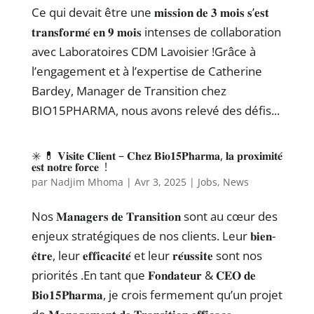
Ce qui devait être une 𝐦𝐢𝐬𝐬𝐢𝐨𝐧 𝐝𝐞 𝟑 𝐦𝐨𝐢𝐬 𝐬’𝐞𝐬𝐭
𝐭𝐫𝐚𝐧𝐬𝐟𝐨𝐫𝐦𝐞́ 𝐞𝐧 𝟗 𝐦𝐨𝐢𝐬 intenses de collaboration
avec Laboratoires CDM Lavoisier !Grâce à
l’engagement et à l’expertise de Catherine
Bardey, Manager de Transition chez
BIO15PHARMA, nous avons relevé des défis...
✳️ 💊 𝐕𝐢𝐬𝐢𝐭𝐞 𝐂𝐥𝐢𝐞𝐧𝐭 – 𝐂𝐡𝐞𝐳 𝐁𝐢𝐨𝟏𝟓𝐏𝐡𝐚𝐫𝐦𝐚, 𝐥𝐚 𝐩𝐫𝐨𝐱𝐢𝐦𝐢𝐭𝐞́
𝐞𝐬𝐭 𝐧𝐨𝐭𝐫𝐞 𝐟𝐨𝐫𝐜𝐞 !
par
Nadjim Mhoma
|
Avr 3, 2025
|
Jobs
,
News
Nos 𝐌𝐚𝐧𝐚𝐠𝐞𝐫𝐬 𝐝𝐞 𝐓𝐫𝐚𝐧𝐬𝐢𝐭𝐢𝐨𝐧 sont au cœur des
enjeux stratégiques de nos clients. Leur 𝐛𝐢𝐞𝐧-
𝐞̂𝐭𝐫𝐞, leur 𝐞𝐟𝐟𝐢𝐜𝐚𝐜𝐢𝐭𝐞́ et leur 𝐫𝐞́𝐮𝐬𝐬𝐢𝐭𝐞 sont nos
priorités .En tant que 𝐅𝐨𝐧𝐝𝐚𝐭𝐞𝐮𝐫 & 𝐂𝐄𝐎 𝐝𝐞
𝐁𝐢𝐨𝟏𝟓𝐏𝐡𝐚𝐫𝐦𝐚, je crois fermement qu’un projet