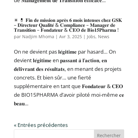
de 𝐌𝐚𝐧𝐚𝐠𝐞𝐦𝐞𝐧𝐭 𝐝𝐞 𝐓𝐫𝐚𝐧𝐬𝐢𝐭𝐢𝐨𝐧 𝐞𝐟𝐟𝐢𝐜𝐚𝐜𝐞...
✴️ 💊 𝐅𝐢𝐧 𝐝𝐞 𝐦𝐢𝐬𝐬𝐢𝐨𝐧 𝐚𝐩𝐫𝐞̀𝐬 𝟔 𝐦𝐨𝐢𝐬 𝐢𝐧𝐭𝐞𝐧𝐬𝐞𝐬 𝐜𝐡𝐞𝐳 𝐆𝐒𝐊
– 𝐃𝐢𝐫𝐞𝐜𝐭𝐞𝐮𝐫 𝐐𝐮𝐚𝐥𝐢𝐭𝐞́ & 𝐂𝐨𝐦𝐩𝐥𝐢𝐚𝐧𝐜𝐞 – 𝐌𝐚𝐧𝐚𝐠𝐞𝐫 𝐝𝐞
𝐓𝐫𝐚𝐧𝐬𝐢𝐭𝐢𝐨𝐧 – 𝐅𝐨𝐧𝐝𝐚𝐭𝐞𝐮𝐫 & 𝐂𝐄𝐎 𝐝𝐞 𝐁𝐢𝐨𝟏𝟓𝐏𝐡𝐚𝐫𝐦𝐚 !
par
Nadjim Mhoma
|
Avr 3, 2025
|
Jobs
,
News
On ne devient pas 𝐥𝐞́𝐠𝐢𝐭𝐢𝐦𝐞 par hasard… On
devient 𝐥𝐞́𝐠𝐢𝐭𝐢𝐦𝐞 en 𝐩𝐚𝐬𝐬𝐚𝐧𝐭 𝐚̀ 𝐥’𝐚𝐜𝐭𝐢𝐨𝐧, 𝐞𝐧
𝐝𝐞́𝐥𝐢𝐯𝐫𝐚𝐧𝐭 𝐝𝐞𝐬 𝐫𝐞́𝐬𝐮𝐥𝐭𝐚𝐭𝐬, en menant des projets
concrets. Et bien sûr… une fierté
supplémentaire en tant que 𝐅𝐨𝐧𝐝𝐚𝐭𝐞𝐮𝐫 & 𝐂𝐄𝐎
de BIO15PHARMA d’avoir piloté moi-même 𝐜𝐞
𝐛𝐞𝐚𝐮...
« Entrées précédentes