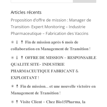
Articles récents
Proposition d’offre de mission : Manager de
Transition- Expert Monitoring – Industrie
Pharmaceutique – Fabrication des Vaccins
✳️ 💉 💊 𝐅𝐢𝐧 𝐝𝐞 𝐦𝐢𝐬𝐬𝐢𝐨𝐧 𝐚𝐩𝐫𝐞̀𝐬 𝟔 𝐦𝐨𝐢𝐬 𝐝𝐞
𝐜𝐨𝐥𝐥𝐚𝐛𝐨𝐫𝐚𝐭𝐢𝐨𝐧 𝐞𝐧 𝐌𝐚𝐧𝐚𝐠𝐞𝐦𝐞𝐧𝐭 𝐝𝐞 𝐓𝐫𝐚𝐧𝐬𝐢𝐭𝐢𝐨𝐧 !
✳️ 💉 💊 𝐎𝐅𝐅𝐑𝐄 𝐃𝐄 𝐌𝐈𝐒𝐒𝐈𝐎𝐍 – 𝐑𝐄𝐒𝐏𝐎𝐍𝐒𝐀𝐁𝐋𝐄
𝐐𝐔𝐀𝐋𝐈𝐓𝐄́ 𝐒𝐈𝐓𝐄– 𝐈𝐍𝐃𝐔𝐒𝐓𝐑𝐈𝐄
𝐏𝐇𝐀𝐑𝐌𝐀𝐂𝐄𝐔𝐓𝐈𝐐𝐔𝐄 𝐅𝐀𝐁𝐑𝐈𝐂𝐀𝐍𝐓 &
𝐄𝐗𝐏𝐋𝐎𝐈𝐓𝐀𝐍𝐓 !
✴️ 💊 𝐅𝐢𝐧 𝐝𝐞 𝐦𝐢𝐬𝐬𝐢𝐨𝐧… 𝐞𝐭 𝐮𝐧𝐞 𝐧𝐨𝐮𝐯𝐞𝐥𝐥𝐞 𝐯𝐢𝐜𝐭𝐨𝐢𝐫𝐞 𝐞𝐧
𝐌𝐚𝐧𝐚𝐠𝐞𝐦𝐞𝐧𝐭 𝐝𝐞 𝐓𝐫𝐚𝐧𝐬𝐢𝐭𝐢𝐨𝐧 !
✳️ 💊 𝐕𝐢𝐬𝐢𝐭𝐞 𝐂𝐥𝐢𝐞𝐧𝐭 – 𝐂𝐡𝐞𝐳 𝐁𝐢𝐨𝟏𝟓𝐏𝐡𝐚𝐫𝐦𝐚, 𝐥𝐚